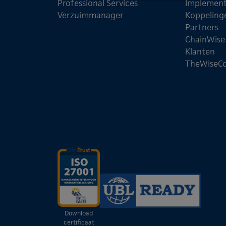
Professional Services
Implement
Verzuimmanager
Koppeling
Partners
ChainWis
Klanten
TheWiseC
Download
certificaat