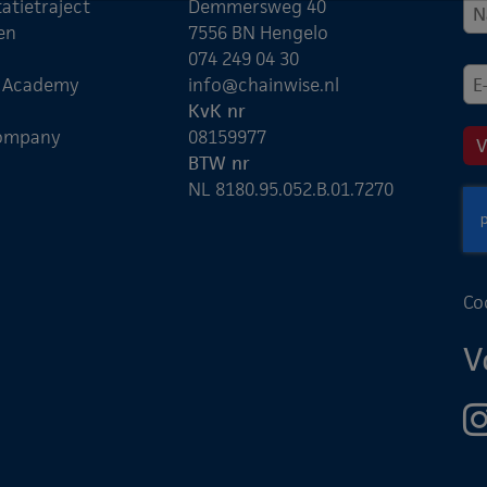
atietraject
Demmersweg 40
en
7556 BN Hengelo
074 249 04 30
e Academy
info@chainwise.nl
KvK nr
ompany
08159977
BTW nr
NL 8180.95.052.B.01.7270
Co
V