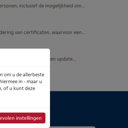
sonen, inclusief de mogelijkheid om...
ring van certificaten, waarvoor een...
agina te tonen wanneer een update...
an om u de allerbeste
Last
 hiermee in - maar u
n, of u kunt deze
ieuwsbrief
volen instellingen