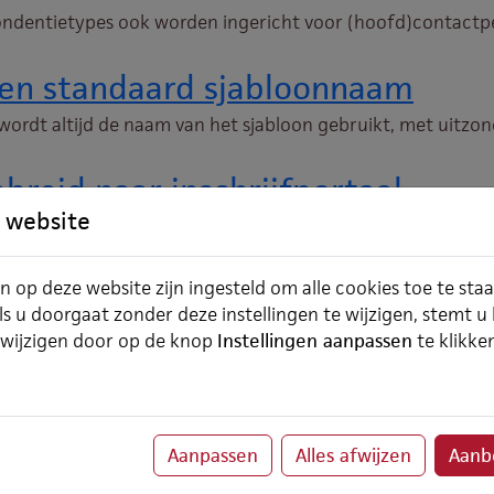
ondentietypes ook worden ingericht voor (hoofd)contactper
en standaard sjabloonnaam
dt altijd de naam van het sjabloon gebruikt, met uitzonde
reid naar inschrijfportaal
 website
- en cursistportaal al mogelijk om een melding op de inlogp
n op deze website zijn ingesteld om alle cookies toe te sta
2
3
4
5
6
7
8
9
10
Next
ls u doorgaat zonder deze instellingen te wijzigen, stemt u
 wijzigen door op de knop
Instellingen aanpassen
te klikke
N
nWise
Contact Algemeen
Aanpassen
Alles afwijzen
Aanbe
fte
ChainWise