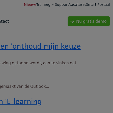
Nieuws
Training
Support
Vacatures
Smart Portaal
tact
Nu gratis demo
en ‘onthoud mijn keuze
wing getoond wordt, aan te vinken dat...
gemaakt van de Outlook...
 'E-learning